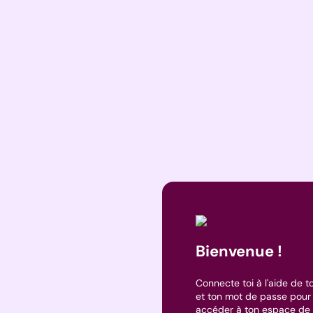
Bienvenue !
Connecte toi à l'aide de t
et ton mot de passe pour
accéder à ton espace de 